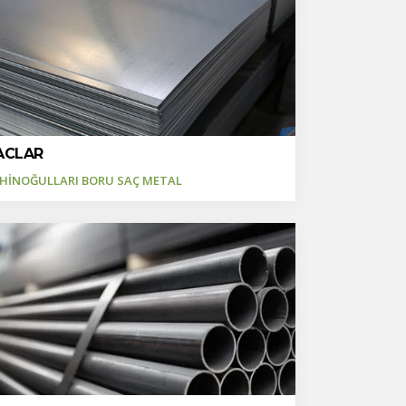
ACLAR
HİNOĞULLARI BORU SAÇ METAL