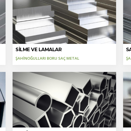
SİLME VE LAMALAR
S
ŞAHİNOĞULLARI BORU SAÇ METAL
ŞA