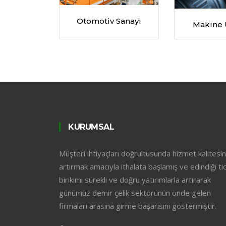
Otomotiv Sanayi
Makine 
KURUMSAL
Müşteri ihtiyaçları doğrultusunda hizmet kalitesin
artırmak amacıyla ithalata başlamış ve edindiği tic
birikimi sürekli ve doğru yatırımlarla artırarak
günümüz demir çelik sektörünün önde gelen
firmaları arasına girme başarısını göstermiştir.