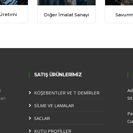
Üretimi
Diğer İmalat Sanayi
Savunm
SATIŞ ÜRÜNLERİMİZ
i
Ad
KÖŞEBENTLER VE T DEMİRLER
ari
Si
SİLME VE LAMALAR
Pa
SACLAR
Cu
KUTU PROFİLLER