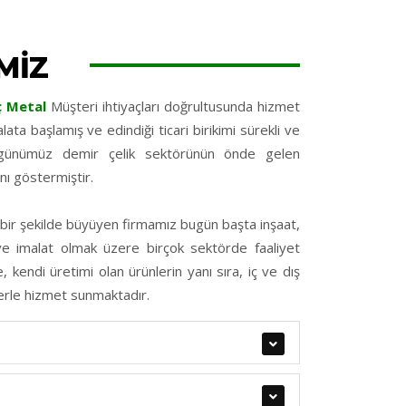
MİZ
ç Metal
Müşteri ihtiyaçları doğrultusunda hizmet
alata başlamış ve edindiği ticari birikimi sürekli ve
k günümüz demir çelik sektörünün önde gelen
nı göstermiştir.
ı bir şekilde büyüyen firmamız bugün başta inşaat,
e imalat olmak üzere birçok sektörde faaliyet
 kendi üretimi olan ürünlerin yanı sıra, iç ve dış
lerle hizmet sunmaktadır.