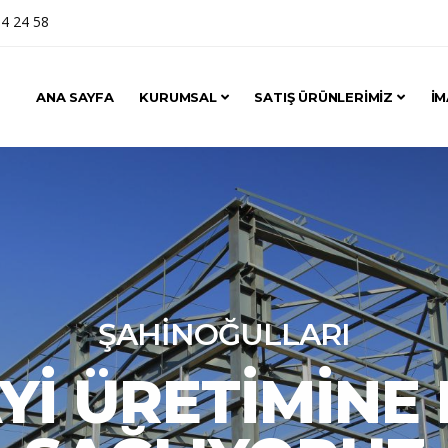
4 24 58
ANA SAYFA
KURUMSAL
SATIŞ ÜRÜNLERİMİZ
İM
ŞAHINOĞULLARI
YI ÜRETIMINE 