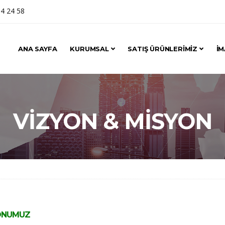
4 24 58
ANA SAYFA
KURUMSAL
SATIŞ ÜRÜNLERİMİZ
İM
VIZYON & MISYON
ONUMUZ