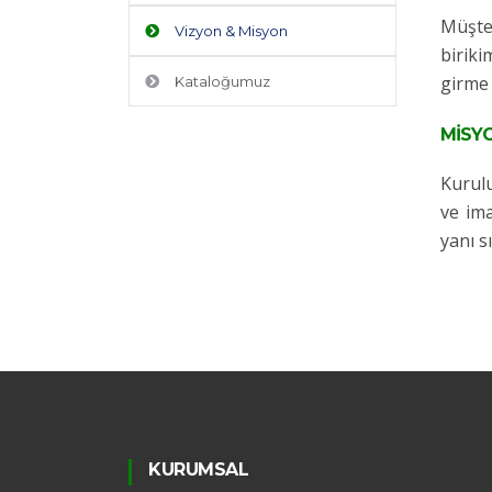
Müşter
Vizyon & Misyon
biriki
girme 
Kataloğumuz
MİSY
Kurulu
ve ima
yanı s
KURUMSAL