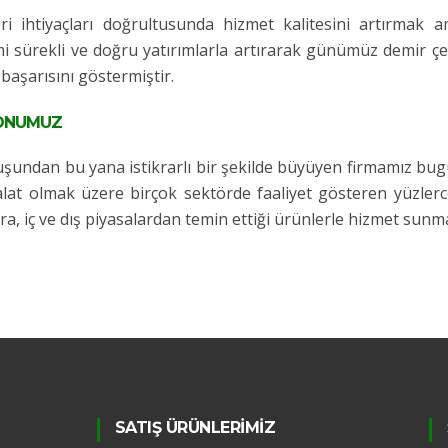
i ihtiyaçları doğrultusunda hizmet kalitesini artırmak am
mi sürekli ve doğru yatırımlarla artırarak günümüz demir ç
başarısını göstermiştir.
ONUMUZ
şundan bu yana istikrarlı bir şekilde büyüyen firmamız bu
lat olmak üzere birçok sektörde faaliyet gösteren yüzlerc
ıra, iç ve dış piyasalardan temin ettiği ürünlerle hizmet sunm
SATIŞ ÜRÜNLERİMİZ