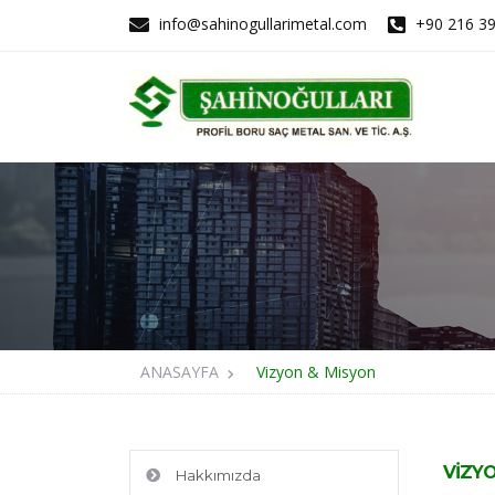
info@sahinogullarimetal.com
+90 216 39
ANASAYFA
Vizyon & Misyon
VİZY
Hakkımızda