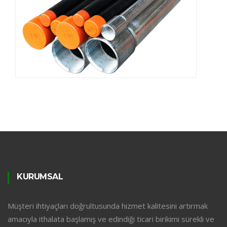
KURUMSAL
Müşteri ihtiyaçları doğrultusunda hizmet kalitesini artırmak
amacıyla ithalata başlamış ve edindiği ticari birikimi sürekli ve