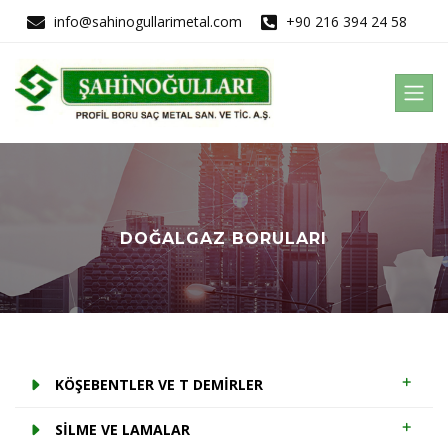
info@sahinogullarimetal.com
+90 216 394 24 58
DOĞALGAZ BORULARI
KÖŞEBENTLER VE T DEMİRLER
SİLME VE LAMALAR