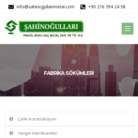
info@sahinogullarimetal.com
+90 216 394 24 58
FABRIKA SÖKÜMLERI
Çelik konstrüksiyon
Yangın Merdivenleri